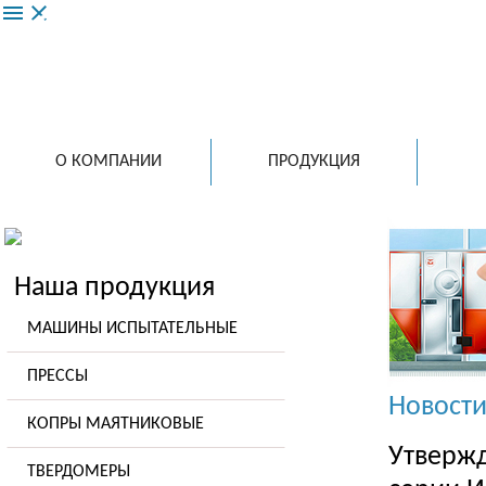
menu
close
ООО 
ведущий
испытат
в России
О КОМПАНИИ
ПРОДУКЦИЯ
Наша продукция
МАШИНЫ ИСПЫТАТЕЛЬНЫЕ
ПРЕССЫ
Новост
КОПРЫ МАЯТНИКОВЫЕ
Утвержд
ТВЕРДОМЕРЫ