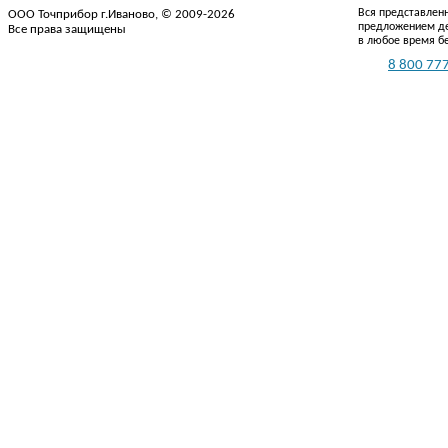
Вся представленн
ООО Точприбор г.Иваново, © 2009-2026
предложением де
Все права защищены
в любое время б
Тел.:
8 800 777