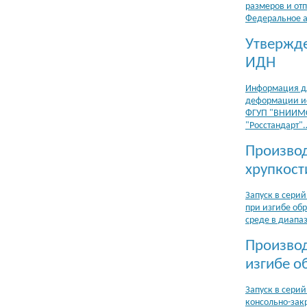
размеров и от
Федеральное а
Утвержде
ИДН
Информация дл
деформации ис
ФГУП "ВНИИМС"
"Росстандарт"
Производ
хрупкост
Запуск в сери
при изгибе об
среде в диапаз
Производ
изгибе о
Запуск в сери
консольно-зак