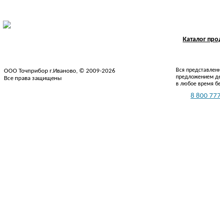
Каталог пр
Вся представленн
ООО Точприбор г.Иваново, © 2009-2026
предложением де
Все права защищены
в любое время б
Тел.:
8 800 777