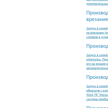
уплотнительны
Производ
врезание
Запуск в сери
на врезание (
сплавов в усло
Производ
Запуск в сери
отпечатка. Пр
его на экране
автоматическ
Производ
Запуск в сери
образцов с ко
9454-78 "Мета
система прибо