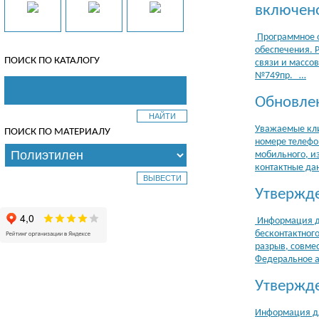
включено
Программное о
обеспечения. 
ПОИСК ПО КАТАЛОГУ
связи и массов
№749пр. …
Обновле
Уважаемые кли
ПОИСК ПО МАТЕРИАЛУ
номере телефо
мобильного, из
контактные да
Утвержде
Информация дл
бесконтактног
разрыв, совме
Федеральное а
Утвержде
Информация дл