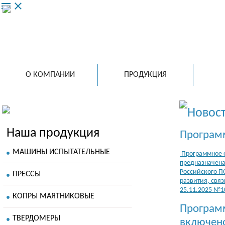
menu
close
ООО 
ведущий
испытат
в России
О КОМПАНИИ
ПРОДУКЦИЯ
Новос
Наша продукция
Программ
МАШИНЫ ИСПЫТАТЕЛЬНЫЕ
Программное о
предназначена
Российского П
ПРЕССЫ
развития, свя
25.11.2025 №
КОПРЫ МАЯТНИКОВЫЕ
Програм
ТВЕРДОМЕРЫ
включено