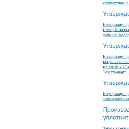
соответствии с
Утвержде
Информация дл
Номер Госреес
типа СИ: Феде
Утвержде
Информация дл
погрешностью 
центр: ФГУП "
"Росстандарт"
Утвержде
Информация дл
типа и внесен
Производ
уплотнит
Запуск в сери