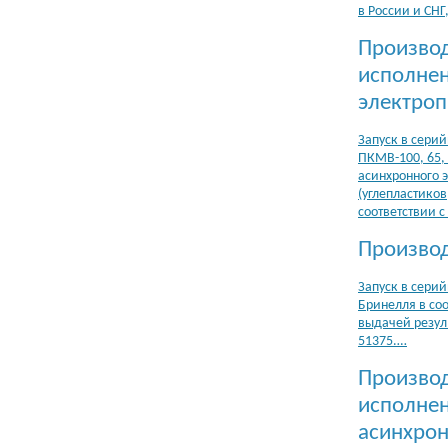
в России и СН
Производ
исполнен
электро
Запуск в сери
ПКМВ-100, 65,
асинхронного 
(углепластиков
соответствии с
Производ
Запуск в сери
Бринелля в соо
выдачей резул
51375.…
Производ
исполнен
асинхро