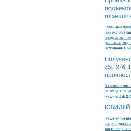
Производ
подъемом
планшет
Главными преи
при эксплуата
предлагать то
развития, отд
исполнения МК
Получено
ZSE 2/6-
прочност
В соответстви
01.09.2015 г.
машину ZSE 2/
ЮБИЛЕЙ!
Нашему предпри
возраст доста
так и в стран