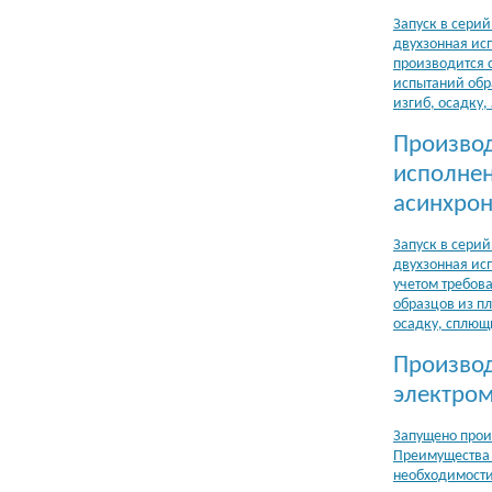
Запуск в сери
двухзонная исп
производится с
испытаний обра
изгиб, осадку,
Производ
исполнен
асинхро
Запуск в сери
двухзонная исп
учетом требов
образцов из пл
осадку, сплю
Производ
электро
Запущено прои
Преимущества 
необходимости