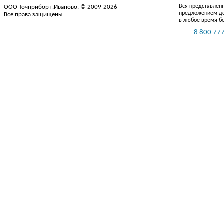
Вся представленн
ООО Точприбор г.Иваново, © 2009-2026
предложением де
Все права защищены
в любое время б
Тел.:
8 800 777