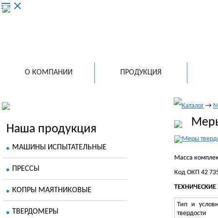
menu
close
ООО 
ведущий
испытат
в России
О КОМПАНИИ
ПРОДУКЦИЯ
Каталог
→
М
Меры
Наша продукция
МАШИНЫ ИСПЫТАТЕЛЬНЫЕ
Масса комплект
ПРЕССЫ
Код ОКП 42 735
ТЕХНИЧЕСКИЕ
КОПРЫ МАЯТНИКОВЫЕ
Тип и услов
ТВЕРДОМЕРЫ
твердости