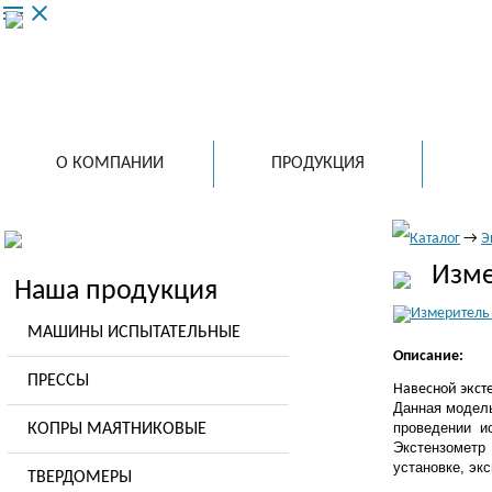
menu
close
ООО 
ведущий
испытат
в России
О КОМПАНИИ
ПРОДУКЦИЯ
Каталог
→
Э
Изме
Наша продукция
МАШИНЫ ИСПЫТАТЕЛЬНЫЕ
Описание:
ПРЕССЫ
Навесной экст
Данная модель
проведении и
КОПРЫ МАЯТНИКОВЫЕ
Экстензомет
установке, эк
ТВЕРДОМЕРЫ