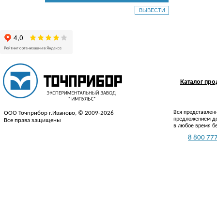
Каталог пр
Вся представленн
ООО Точприбор г.Иваново, © 2009-2026
предложением де
Все права защищены
в любое время б
Тел.:
8 800 777