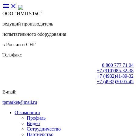
menu
close
ООО "ИМПУЛЬС"
ведущий производитель
испытательного оборудования
в России и СНГ
Тел./факс
8 800 777 71 04
+7 (910)985-32-38
+7 (4932)41-89-32
+7 (4932)30-05-45
E-mail:
tpmarket@mail.ru
О компании
Профиль
Видео
Сотрудничество
Партнерство