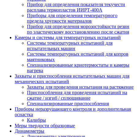
Прибор для определения показателя текучести
расплава термопластов ИИРТ-400А
Приборы для определения температурного
предела хрупкости материалов
Прибор для определения морозостойкости резин
по эластическому восстановлению после сжатия
Камеры и системы для температурных испытаний
Системы температурных испытаний для
испытательных машин
Системы температурных испытаний для копров
маятниковых
Специализированные криотермостаты и камеры
нагрева
Захваты и приспособления испытательных машин для
механических испытаний
Захваты для проведения испытания на растяжение
Приспособления для проведения испытаний на
сжатие / изгиб / сплющивание
Специализированные приспособления
Приборы неразрушающего контроля и дополнительная
оснастка
Калибры
Меры твердости образцовые
Динамометры
Динамометры электронные